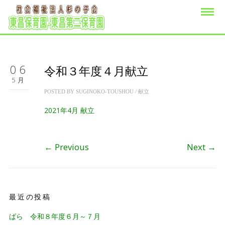
06
令和３年度４月献立
5月
POSTED BY
SUGINOKO-TOUSHOU
/
献立
2021年4月 献立
←
Previous
Next
→
最近の投稿
ばら 令和８年度６月～７月